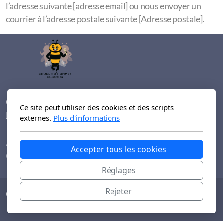
l’adresse suivante [adresse email] ou nous envoyer un
courrier à l’adresse postale suivante [Adresse postale].
Choeur d'hommes de Dombresson
Ce site peut utiliser des cookies et des scripts
Festival Bourdon
externes.
Plus d'informations
Menu principal
Accueil
Accepter tous les cookies
GROUPES
Réglages
Rejeter
Copyright, tous droits réservés