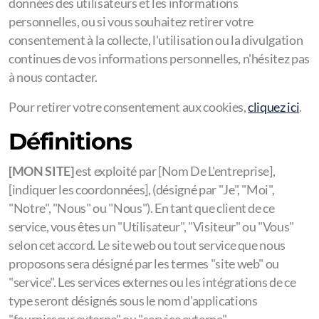
données des utilisateurs et les informations
personnelles, ou si vous souhaitez retirer votre
consentement à la collecte, l'utilisation ou la divulgation
continues de vos informations personnelles, n'hésitez pas
à nous contacter.
Pour retirer votre consentement aux cookies,
cliquez ici
.
Définitions
[MON SITE]
est exploité par [Nom De L'entreprise],
[indiquer les coordonnées], (désigné par "Je", "Moi",
"Notre", "Nous" ou "Nous"). En tant que client de ce
service, vous êtes un "Utilisateur", "Visiteur" ou "Vous"
selon cet accord. Le site web ou tout service que nous
proposons sera désigné par les termes "site web" ou
"service". Les services externes ou les intégrations de ce
type seront désignés sous le nom d'applications