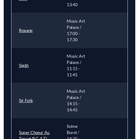
13:40
Music Art
Palace /
Roxane
17:00 -
17:30
Music Art
Palace /
Sigâh
11:15 -
11:45
Music Art
Palace /
Sir Folk
14:15 -
14:45
Scène
Super Chœur Au
Borel /
Taquet (S.C.A.T.)
14:25 -