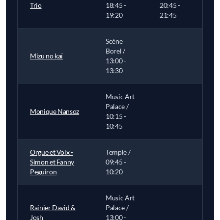
Trio
18:45 -
20:45 -
19:20
21:45
Scène
Borel /
Mizu no kaï
13:00 -
13:30
Music Art
Palace /
Monique Nansoz
10:15 -
10:45
Orgue et Voix -
Temple /
Simon et Fanny
09:45 -
Peguiron
10:20
Music Art
Rainier David &
Palace /
Josh
13:00 -