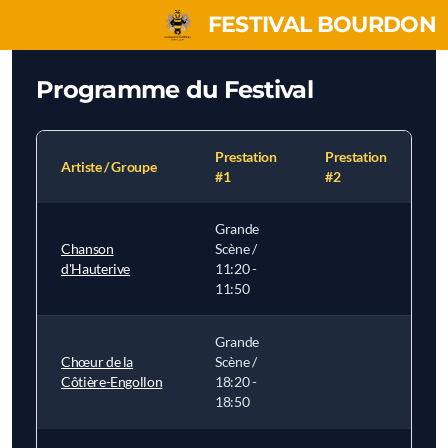
FESTIVAL BOURDON
Programme du Festival
Prestation
Prestation
Artiste / Groupe
#1
#2
Grande
Chanson
Scène /
d'Hauterive
11:20 -
11:50
Grande
Chœur de la
Scène /
Côtière-Engollon
18:20 -
18:50