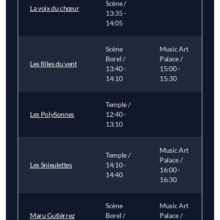
Scène /
La voix du chœur
13:35 -
14:05
Scène
Music Art
Borel /
Palace /
Les filles du vent
13:40 -
15:00 -
14:10
15:30
Temple /
Les PolySonnes
12:40 -
13:10
Music Art
Temple /
Palace /
Les Snieulettes
14:10 -
16:00 -
14:40
16:30
Scène
Music Art
Maru Gutiérrez
Borel /
Palace /