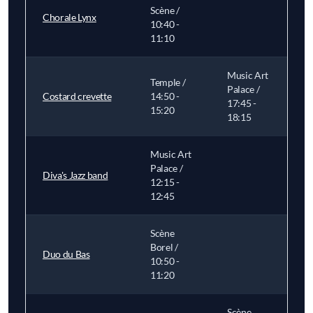
Scène /
Chorale Lynx
10:40 -
11:10
Music Art
Temple /
Palace /
Costard crevette
14:50 -
17:45 -
15:20
18:15
Music Art
Palace /
Diva's Jazz band
12:15 -
12:45
Scène
Borel /
Duo du Bas
10:50 -
11:20
Scène